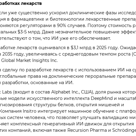
работках лекарств
сли уже существенно ускорил доклинические фазы исслед
дня в фармацевтике и биотехнологии лекарственные препа
оняются регуляторами в 90% случаев. Поэтому стоимость 
сальных $3-5 млрд. Даже незначительное повышение эффек
тельствуют о том, что ИИ уже его обеспечивает.
ботке лекарств оценивался в $3,1 млрд в 2025 году. Ожидае
 в 2035 году, увеличиваясь с среднегодовым темпом роста (
lobal Market Insights Inc.
ючив сделку по разработке лекарств с использованием ИИ на с
 глобальные права на доклинические пероральные препараты
и разработки, основанные на ИИ.
abs (входит в состав Alphabet Inc., США), доля рынка кото
довые модели искусственного интеллекта DeepMind и масшт
гнозирования структуры белков, открытия мишеней и
Компания Insitro интегрирует машинное обучение с платф
ых систем человека, что позволяет улучшать валидацию м
меняет комплексный генеративный ИИ-движок для открытия
их компаний, включая также Recursion Pharma и Schröding