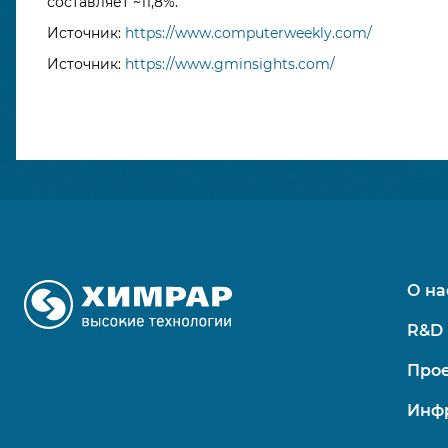
составляет ~11,8%.
Источник:
https://www.computerweekly.com/
Источник:
https://www.gminsights.com/
О на
R&D 
Про
Инфр