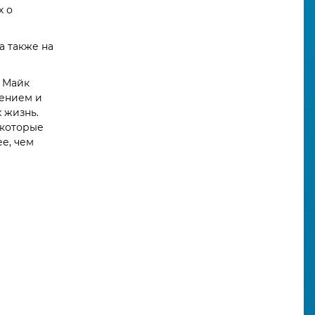
х о
а также на
л Майк
рением и
 жизнь.
 которые
е, чем