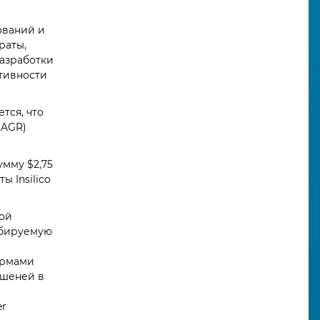
ований и
раты,
разработки
тивности
тся, что
CAGR)
умму $2,75
 Insilico
рой
абируемую
ормами
ишеней в
er