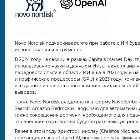
Novo Nordisk подчеркивает, что при работе с ИИ буд
использования инструмента.
В 2024 году на сессии в рамках Capitals Market Day, г
использование науки о данных и ИИ, а также планы н
передового опыта в области ИИ еще в 2021 году и 
и графические процессоры (GPU) к 2023 году. Компан
все данные из завершенных клинических испытаний
выводов.
Также Novo Nordisk внедрила платформу NovoScribe 
Search, Amazon Bedrock и LangChain для автоматизац
также сокращения времени, необходимого для подач
что внешние партнерства будут играть важную роль
Ранее в этом году Христос Николау (Christos Nicolao
присоединилась к Ligand-AI, новому проекту, финан