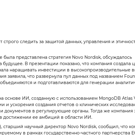
ет строго следить за защитой данных, управления и этичнос
де была представлена ​​стратегия Novo Nordisk, обсуждалось
а будущее. В презентации показано, что компания создала 
начала наращивать инвестиции в высокопроизводительные 
ия заявила, что развернула пул данных под названием Foun
 объединяются и подготавливаются для генерации аналити
на основе ИИ, созданную с использованием MongoDB Atlas 
ии и ускорения создания отчетов о клинических исследован
и документов в регулирующие органы. Тогда же компания 
 в достижении ее амбиций в области ИИ.
u), старший научный директор Novo Nordisk, сообщил, что к
сируемому в рамках государственно-частного партнерства Е