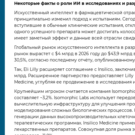
Некоторые факты о роли ИИ в исследованиях и раз
Искусственный интеллект в фармацевтической отра
принципиально изменил подход к испытаниям. Сего
вступившие в обычные клинические испытания, откл
одного успешного препарата может достигать колос
имеет заметный эффект и данные всей отрасли свиде
Глобальный рынок искусственного интеллекта в разра
рынок вырастет с $4 млрд в 2026 году до $43,9 млрд
30,5%, согласно последнему отчёту, опубликованному G
Так, Eli Lilly расширяет соглашение с Insilico, закл
млрд. Расширенное партнерство предоставляет Lilly
Medicine, углубляя ее продвижение в исследования 
Крупнейшим игроком считается компания Isomorphic L
составляет ~3,2%. Isomorphic Labs использует пере
вычислительную инфраструктуру для улучшения про
моделирования сложных биологических процессов. 
генерации данных высокопроизводительных клеточн
терапевтических программах. Insilico Medicine при
лекарственных препаратов. Совокупная доля рынка эт