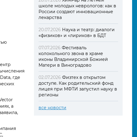
28.07.2026
ХимРар на Летней
школе молодых неврологов: как в
России создают инновационные
лекарства
20.07.2026
Наука и театр: диалоги
«физиков» и «лириков» в БДТ
тью
07.07.2026
Фестиваль
колокольного звона в храме
иконы Владимирской Божией
центр
Матери в Виноградово
вычисления
Data, где
02.07.2026
Физтех в открытом
доступе. Как родительский фонд
ческих
лицея при МФТИ запустил науку в
регионы
Vector
иях, а
все новости
заявила,
омпания
С,