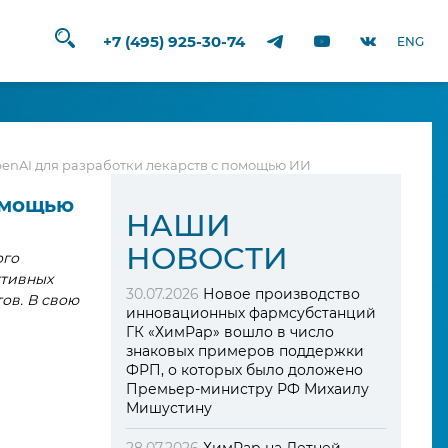
+7 (495) 925-30-74
ENG
penAI для разработки лекарств с помощью ИИ
помощью
HАШИ
НОВОСТИ
ого
ктивных
30.07.2026
Новое производство
ов. В свою
инновационных фармсубстанций
ГК «ХимРар» вошло в число
знаковых примеров поддержки
ФРП, о которых было доложено
Премьер-министру РФ Михаилу
Мишустину